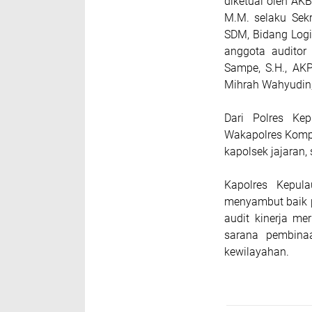
diketuai oleh AKB
M.M. selaku Sek
SDM, Bidang Logi
anggota auditor
Sampe, S.H., AK
Mihrah Wahyudin, 
Dari Polres Kep
Wakapolres Kompo
kapolsek jajaran, 
Kapolres Kepula
menyambut baik 
audit kinerja m
sarana pembinaa
kewilayahan.