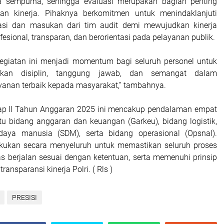
 sempurna, sehingga evaluasi merupakan bagian penting
an kinerja. Pihaknya berkomitmen untuk menindaklanjuti
asi dan masukan dari tim audit demi mewujudkan kinerja
esional, transparan, dan berorientasi pada pelayanan publik.
egiatan ini menjadi momentum bagi seluruh personel untuk
tkan disiplin, tanggung jawab, dan semangat dalam
anan terbaik kepada masyarakat,” tambahnya.
hap II Tahun Anggaran 2025 ini mencakup pendalaman empat
tu bidang anggaran dan keuangan (Garkeu), bidang logistik,
aya manusia (SDM), serta bidang operasional (Opsnal).
akukan secara menyeluruh untuk memastikan seluruh proses
s berjalan sesuai dengan ketentuan, serta memenuhi prinsip
ransparansi kinerja Polri. ( Rls )
PRESISI