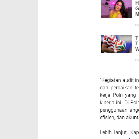
“Kegiatan audit i
dan perbaikan t
kerja Polri yang
kinerja ini. Di P
penggunaan angga
efisien, dan akunt
Lebih lanjut, K