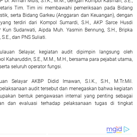
P Dr. Arman Muis, S.I.K., M.M., dengan Kompol Kasman, S.E.,
retaris Tim. Tim ini membawahi pemeriksaan pada Bidang
stik, serta Bidang Garkeu (Anggaran dan Keuangan), dengan
 yang terdiri dari Kompol Sumardi, S.H., AKP Sarce Husdi
P Kun Sudarwati, Aipda Muh. Yasmin Bennung, S.H., Bripka
S.E., dan PNS Suliati.
ulauan Selayar, kegiatan audit dipimpin langsung oleh
l Kaharuddin, S.E., M.M., M.H., bersama para pejabat utama,
serta seluruh operator fungsi.
uan Selayar AKBP Didid Imawan, S.I.K., S.H., M.Tr.Mil.
pelaksanaan audit tersebut dan menegaskan bahwa kegiatan
erupakan bentuk pengawasan internal yang penting sebagai
n dan evaluasi terhadap pelaksanaan tugas di tingkat