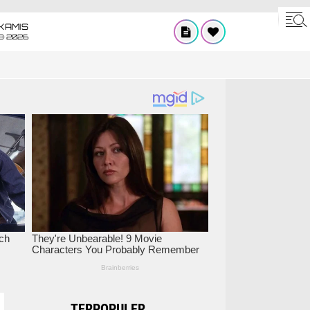
KAMIS
8•2026
TERPOPULER