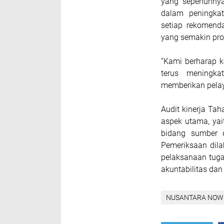
yang sepenuhnya
dalam peningkat
setiap rekomend
yang semakin prof
“Kami berharap k
terus meningka
memberikan pelay
Audit kinerja Ta
aspek utama, yai
bidang sumber d
Pemeriksaan dil
pelaksanaan tuga
akuntabilitas dan t
NUSANTARA NOW