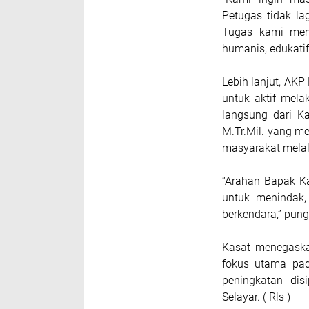
Petugas tidak la
Tugas kami mem
humanis, edukatif,
Lebih lanjut, AK
untuk aktif mela
langsung dari Ka
M.Tr.Mil. yang me
masyarakat mela
“Arahan Bapak Ka
untuk menindak,
berkendara,” pun
Kasat menegaska
fokus utama pad
peningkatan dis
Selayar. ( Rls )