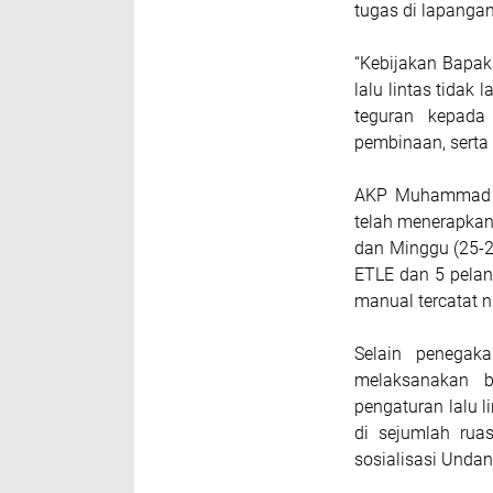
tugas di lapanga
“Kebijakan Bapak
lalu lintas tidak
teguran kepada
pembinaan, serta 
AKP Muhammad Id
telah menerapkan 
dan Minggu (25-2
ETLE dan 5 pelan
manual tercatat ni
Selain penegaka
melaksanakan be
pengaturan lalu l
di sejumlah rua
sosialisasi Unda