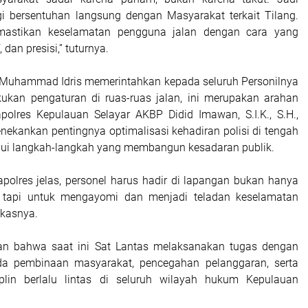
gi bersentuhan langsung dengan Masyarakat terkait Tilang.
astikan keselamatan pengguna jalan dengan cara yang
 dan presisi,” tuturnya.
P Muhammad Idris memerintahkan kepada seluruh Personilnya
kukan pengaturan di ruas-ruas jalan, ini merupakan arahan
polres Kepulauan Selayar AKBP Didid Imawan, S.I.K., S.H.,
nekankan pentingnya optimalisasi kehadiran polisi di tengah
lui langkah-langkah yang membangun kesadaran publik.
polres jelas, personel harus hadir di lapangan bukan hanya
 tapi untuk mengayomi dan menjadi teladan keselamatan
gkasnya.
n bahwa saat ini Sat Lantas melaksanakan tugas dengan
a pembinaan masyarakat, pencegahan pelanggaran, serta
iplin berlalu lintas di seluruh wilayah hukum Kepulauan