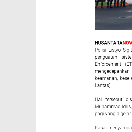
NUSANTARA
NOW
Polisi Listyo Si
penguatan sist
Enforcement (ET
mengedepankan 
keamanan, kesela
Lantas).
Hal tersebut d
Muhammad Idris,
pagi yang digelar
Kasat menyampai