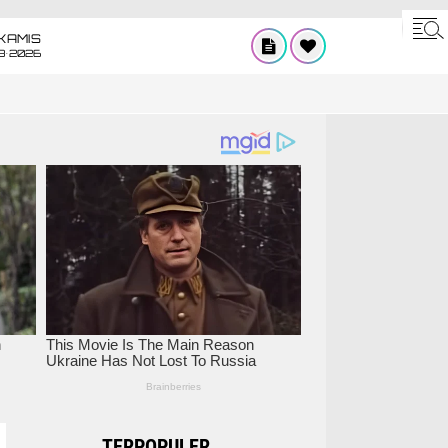
KAMIS
8•2026
TERPOPULER