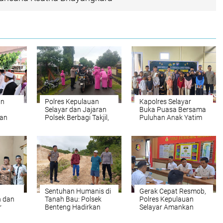
an
Polres Kepulauan
Kapolres Selayar
Selayar dan Jajaran
Buka Puasa Bersama
gan
Polsek Berbagi Takjil,
Puluhan Anak Yatim
lui
Wujud Kepedulian di
di Rumah Dinas
rsama
Bulan Ramadhan
Sentuhan Humanis di
Gerak Cepat Resmob,
 dan
Tanah Bau: Polsek
Polres Kepulauan
r
Benteng Hadirkan
Selayar Amankan
ri
Solusi Damai
Empat Terduga