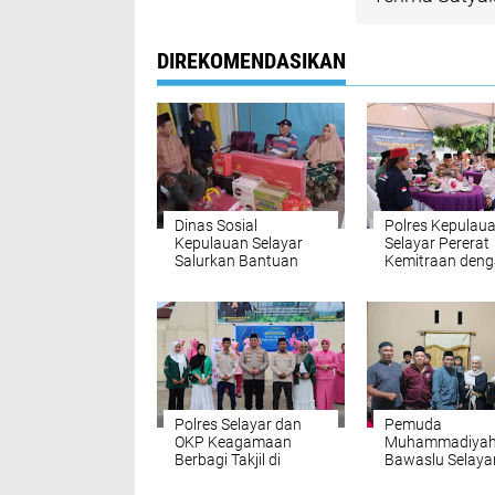
DIREKOMENDASIKAN
Dinas Sosial
Polres Kepulau
Kepulauan Selayar
Selayar Pererat
Salurkan Bantuan
Kemitraan den
Tanggap Darurat
Insan Pers Mela
Korban Kebakaran di
Buka Puasa Be
Desa Bungaiya
Polres Selayar dan
Pemuda
OKP Keagamaan
Muhammadiyah
Berbagi Takjil di
Bawaslu Selaya
Depan Mapolres
Kolaborasi Safa