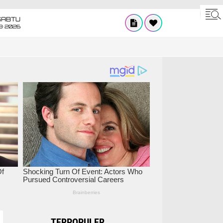
SABTU
8•2026
TERPOPULER