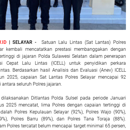
.ID
| SELAYAR -
Satuan Lalu Lintas (Sat Lantas) Polres
yar kembali mencatatkan prestasi membanggakan dengan
ertinggi di jajaran Polda Sulawesi Selatan dalam penerapan
asi Cepat Lalu Lintas (ICELL) untuk penyidikan perkara
intas. Berdasarkan hasil Analisis dan Evaluasi (Anev) ICELL
hun 2025, capaian Sat Lantas Polres Selayar mencapai 92
di antara seluruh Polres jajaran.
dilaksanakan Ditlantas Polda Sulsel pada periode Januari
s 2025 mencatat, lima Polres dengan capaian tertinggi di
dalah Polres Kepulauan Selayar (92%), Polres Wajo (90%),
9%), Polres Barru (89%), dan Polres Tana Toraja (88%).
am Polres tercatat belum mencapai target minimal 65 persen,