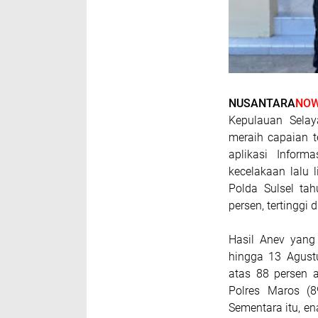
NUSANTARA
NOW
Kepulauan Sela
meraih capaian t
aplikasi Inform
kecelakaan lalu l
Polda Sulsel ta
persen, tertinggi 
Hasil Anev yang 
hingga 13 Agustu
atas 88 persen a
Polres Maros (8
Sementara itu, en