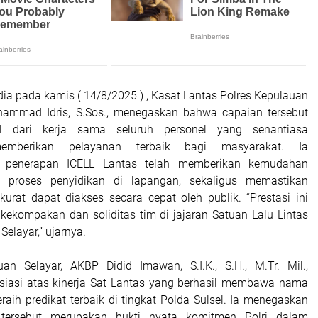
a pada kamis ( 14/8/2025 ) , Kasat Lantas Polres Kepulauan
hammad Idris, S.Sos., menegaskan bahwa capaian tersebut
l dari kerja sama seluruh personel yang senantiasa
emberikan pelayanan terbaik bagi masyarakat. Ia
, penerapan
ICELL Lantas
telah memberikan kemudahan
m proses penyidikan di lapangan, sekaligus memastikan
kurat dapat diakses secara cepat oleh publik.
“Prestasi ini
kekompakan dan soliditas tim di jajaran Satuan Lalu Lintas
Selayar,”
ujarnya.
an Selayar, AKBP Didid Imawan, S.I.K., S.H., M.Tr. Mil.,
siasi atas kinerja Sat Lantas yang berhasil membawa nama
raih predikat terbaik di tingkat Polda Sulsel. Ia menegaskan
 tersebut merupakan bukti nyata komitmen Polri dalam